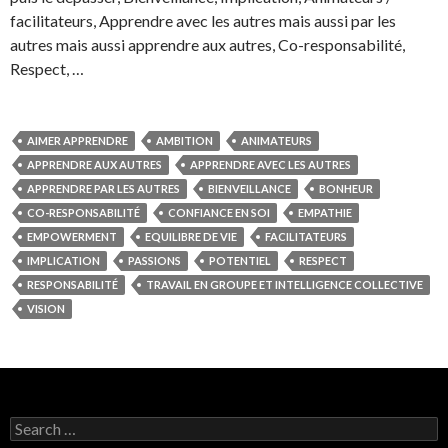
facilitateurs, Apprendre avec les autres mais aussi par les
autres mais aussi apprendre aux autres, Co-responsabilité,
Respect, …
AIMER APPRENDRE
AMBITION
ANIMATEURS
APPRENDRE AUX AUTRES
APPRENDRE AVEC LES AUTRES
APPRENDRE PAR LES AUTRES
BIENVEILLANCE
BONHEUR
CO-RESPONSABILITÉ
CONFIANCE EN SOI
EMPATHIE
EMPOWERMENT
EQUILIBRE DE VIE
FACILITATEURS
IMPLICATION
PASSIONS
POTENTIEL
RESPECT
RESPONSABILITÉ
TRAVAIL EN GROUPE ET INTELLIGENCE COLLECTIVE
VISION
Search for: