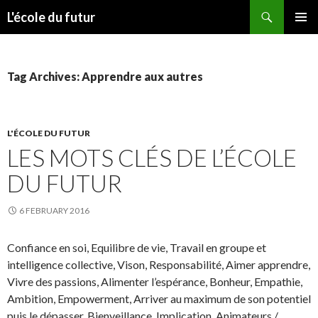
Search
L'école du futur
SKIP TO CONTENT
PRIMAR
MENU
Tag Archives: Apprendre aux autres
L'ÉCOLE DU FUTUR
LES MOTS CLÉS DE L’ÉCOLE
DU FUTUR
6 FEBRUARY 2016
Confiance en soi, Equilibre de vie, Travail en groupe et
intelligence collective, Vison, Responsabilité, Aimer apprendre,
Vivre des passions, Alimenter l’espérance, Bonheur, Empathie,
Ambition, Empowerment, Arriver au maximum de son potentiel
puis le dépasser, Bienveillance, Implication, Animateurs /