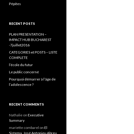
Pépites
RECENT POSTS
PLAN PRESENTATION –
IMPACT HUB BUCHAREST
-7juillet2016
CATEGORIES et POSTS – LISTE
COMPLETE
l’école du futur
Le public concerné
Pourquoi démarrer à l’âge de
l’adolescence ?
RECENT COMMENTS
Nathalie
on
Executive
Summary
mariette combarel
on
El
Sistema, José Antonieu Abreu