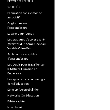
L'ÉCOLE DU FUTUR
SYNTHÈSE
L’éducation dans le monde
associatif
Cogitations sur
l’apprentissage
La parole aux jeunes
Les pratiques d’écoles avant-
gardistes du 16ème siècle au
World-Wide-Web
Architecture et sphère
d’apprentissage
Les Outils pour Travailler sur
la Matière Humaine en
Entreprise
Les apports de la technologie
dans l’éducation
L’entreprise en ébullition
Networks On Education
Bibliographie
Non classé