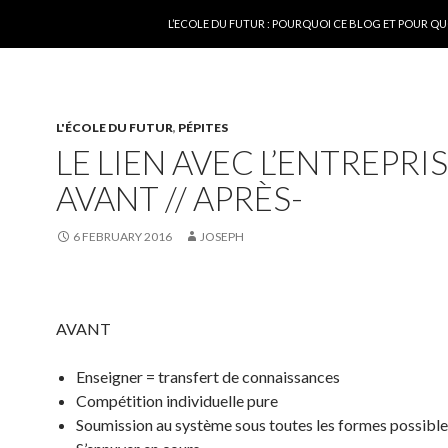
SKIP TO CONTENT
L’ECOLE DU FUTUR : POURQUOI CE BLOG ET POUR QU
L'ÉCOLE DU FUTUR
,
PÉPITES
LE LIEN AVEC L’ENTREPR
AVANT // APRÈS-
6 FEBRUARY 2016
JOSEPH
AVANT
Enseigner = transfert de connaissances
Compétition individuelle pure
Soumission au système sous toutes les formes possible