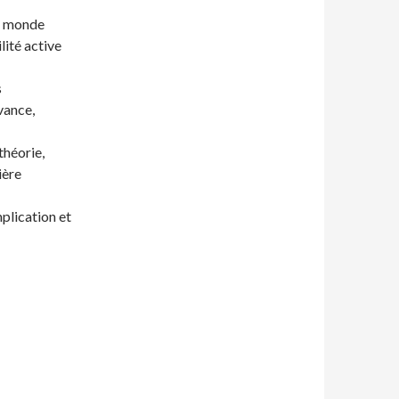
du monde
lité active
s
avance,
théorie,
ière
mplication et