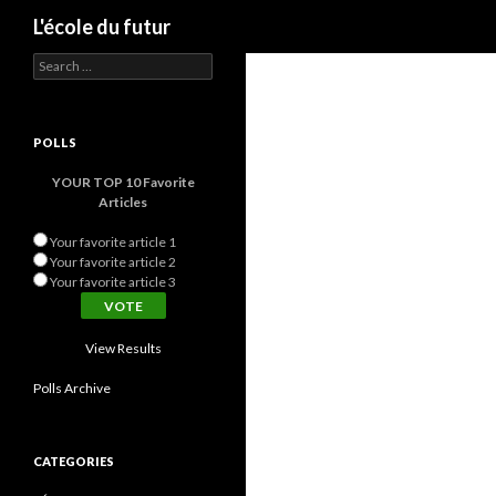
Search
L'école du futur
Search for:
POLLS
YOUR TOP 10 Favorite
Articles
Your favorite article 1
Your favorite article 2
Your favorite article 3
View Results
Polls Archive
CATEGORIES