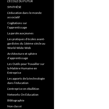
L'ÉCOLE DU FUTUR
SYNTHÈSE
L’éducation dans le monde
associatif
Cogitations sur
l’apprentissage
La parole aux jeunes
Les pratiques d’écoles avant-
gardistes du 16ème siècle au
World-Wide-Web
Architecture et sphère
d’apprentissage
Les Outils pour Travailler sur
la Matière Humaine en
Entreprise
Les apports de la technologie
dans l’éducation
L’entreprise en ébullition
Networks On Education
Bibliographie
Non classé