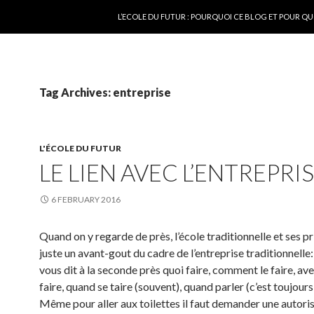
SKIP TO CONTENT
L’ECOLE DU FUTUR : POURQUOI CE BLOG ET POUR QU
Tag Archives: entreprise
L'ÉCOLE DU FUTUR
LE LIEN AVEC L’ENTREPRI
6 FEBRUARY 2016
Quand on y regarde de près, l’école traditionnelle et ses pr
juste un avant-gout du cadre de l’entreprise traditionnelle:
vous dit à la seconde près quoi faire, comment le faire, ave
faire, quand se taire (souvent), quand parler (c’est toujours
Même pour aller aux toilettes il faut demander une autoris