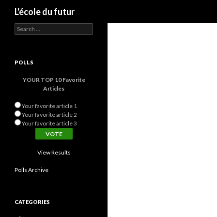
Search
L'école du futur
Search for:
POLLS
YOUR TOP 10 Favorite
Articles
Your favorite article 1
Your favorite article 2
Your favorite article 3
View Results
Polls Archive
CATEGORIES