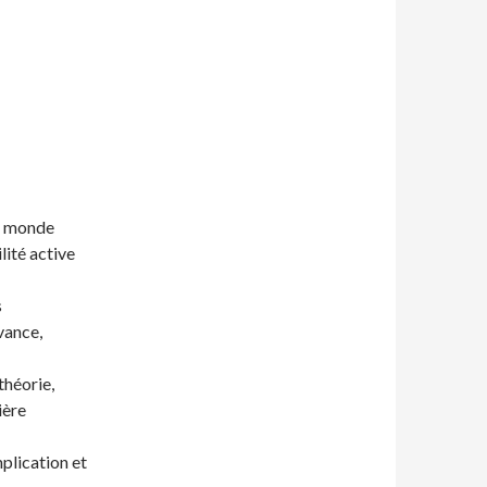
du monde
lité active
s
avance,
théorie,
ière
mplication et