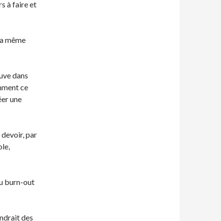
s à faire et
 la même
ouve dans
emment ce
éer une
 devoir, par
ole,
du burn-out
endrait des