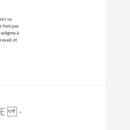
eurs sa
ne font pas
aradigme à
avail, et
ISE -