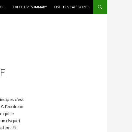
OI …
EXECUTIVE SUMMARY
LISTE DES CATÉGORIES
SE
incipes c’est
 A l’école on
c qui le
 un risque).
ation. Et