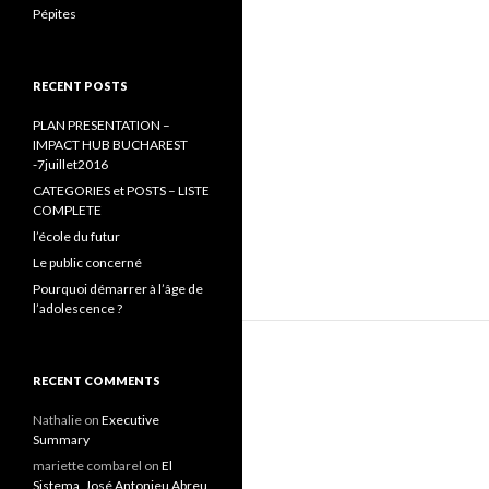
Pépites
RECENT POSTS
PLAN PRESENTATION –
IMPACT HUB BUCHAREST
-7juillet2016
CATEGORIES et POSTS – LISTE
COMPLETE
l’école du futur
Le public concerné
Pourquoi démarrer à l’âge de
l’adolescence ?
RECENT COMMENTS
Nathalie
on
Executive
Summary
mariette combarel
on
El
Sistema, José Antonieu Abreu