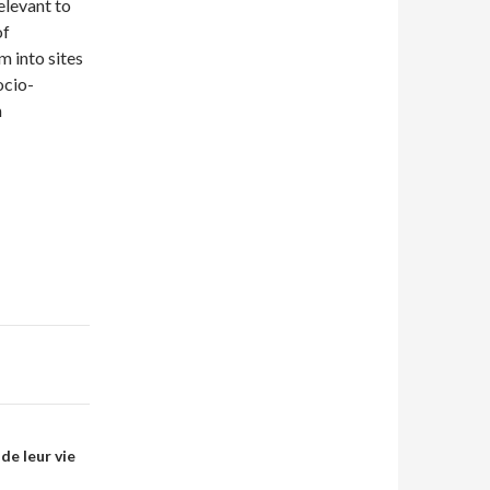
elevant to
of
m into sites
ocio-
n
de leur vie