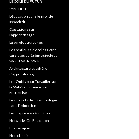
L'ÉCOLE DU FUTUR
SYNTHÈSE
L’éducation dans le monde
associatif
Cogitations sur
l’apprentissage
La parole aux jeunes
Les pratiques d’écoles avant-
gardistes du 16ème siècle au
World-Wide-Web
Architecture et sphère
d’apprentissage
Les Outils pour Travailler sur
la Matière Humaine en
Entreprise
Les apports de la technologie
dans l’éducation
L’entreprise en ébullition
Networks On Education
Bibliographie
Non classé