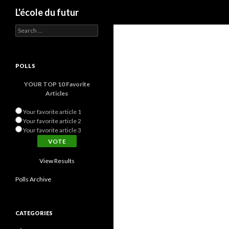
Search
L'école du futur
Search for:
POLLS
YOUR TOP 10 Favorite
Articles
Your favorite article 1
Your favorite article 2
Your favorite article 3
View Results
Polls Archive
CATEGORIES