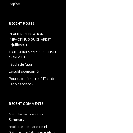
Pépites
RECENT POSTS
PLAN PRESENTATION –
IMPACT HUB BUCHAREST
-7juillet2016
CATEGORIES et POSTS – LISTE
COMPLETE
l’école du futur
Le public concerné
Pourquoi démarrer à l’âge de
l’adolescence ?
RECENT COMMENTS
Nathalie
on
Executive
Summary
mariette combarel
on
El
Sistema, José Antonieu Abreu