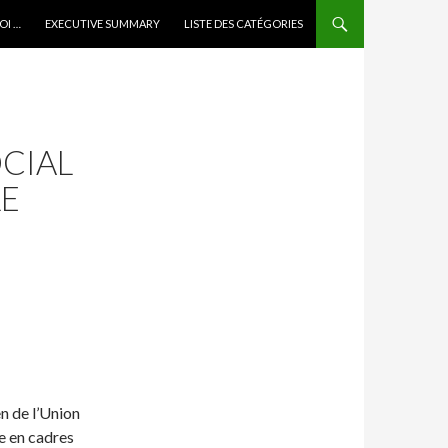
OI …
EXECUTIVE SUMMARY
LISTE DES CATÉGORIES
OCIAL
LE
en de l’Union
e en cadres