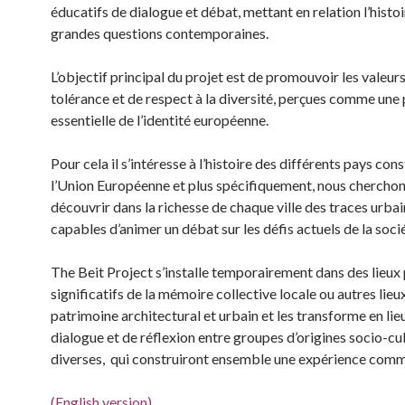
éducatifs de dialogue et débat, mettant en relation l’histoi
grandes questions contemporaines.
L’objectif principal du projet est de promouvoir les valeur
tolérance et de respect à la diversité, perçues comme une 
essentielle de l’identité européenne.
Pour cela il s’intéresse à l’histoire des différents pays con
l’Union Européenne et plus spécifiquement, nous cherchon
découvrir dans la richesse de chaque ville des traces urba
capables d’animer un débat sur les défis actuels de la soci
The Beit Project s’installe temporairement dans des lieux
significatifs de la mémoire collective locale ou autres lieu
patrimoine architectural et urbain et les transforme en lie
dialogue et de réflexion entre groupes d’origines socio-cul
diverses, qui construiront ensemble une expérience com
(English version)