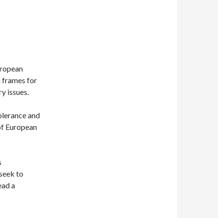
uropean
n frames for
y issues.
tolerance and
 of European
s
seek to
ead a