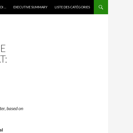
OI …
EXECUTIVE SUMMARY
LISTE DES CATÉGORIES
RE
T:
ter
,
based
on
al