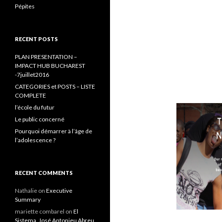
Pépites
RECENT POSTS
PLAN PRESENTATION –
IMPACT HUB BUCHAREST
-7juillet2016
CATEGORIES et POSTS – LISTE
COMPLETE
l’école du futur
Le public concerné
Pourquoi démarrer à l’âge de
l’adolescence ?
RECENT COMMENTS
Nathalie
on
Executive
Summary
mariette combarel
on
El
Sistema, José Antonieu Abreu