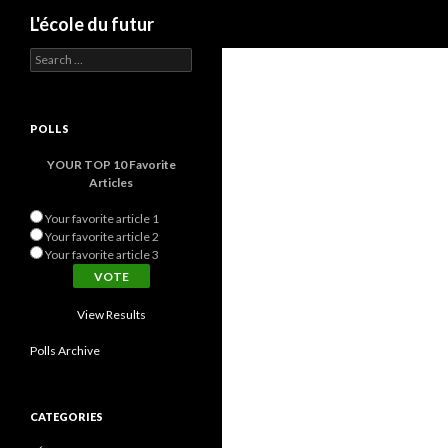
Search
L'école du futur
Search for:
POLLS
YOUR TOP 10 Favorite
Articles
Your favorite article 1
Your favorite article 2
Your favorite article 3
View Results
Polls Archive
CATEGORIES