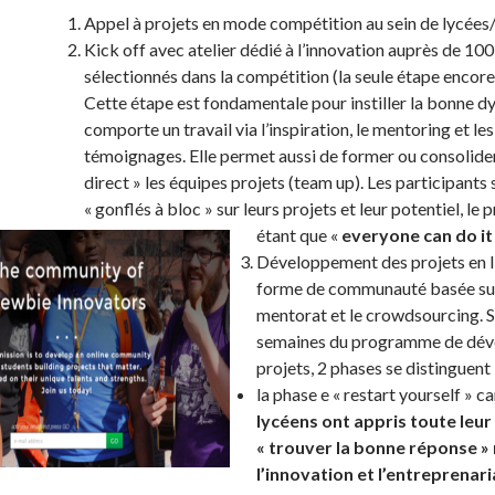
Appel à projets en mode compétition au sein de lycées/
Kick off avec atelier dédié à l’innovation auprès de 100
sélectionnés dans la compétition (la seule étape encore e
Cette étape est fondamentale pour instiller la bonne 
comporte un travail via l’inspiration, le mentoring et les
témoignages. Elle permet aussi de former ou consolider
direct » les équipes projets (team up). Les participants 
« gonflés à bloc » sur leurs projets et leur potentiel, le 
étant que «
everyone
can
do
it
Développement des projets en l
forme de communauté basée sur
mentorat et le crowdsourcing. Su
semaines du programme de dé
projets, 2 phases se distinguent 
la phase e « restart yourself » c
lycéens ont appris toute leur 
« trouver
la bonne
réponse »
l’innovation et l’entreprenariat