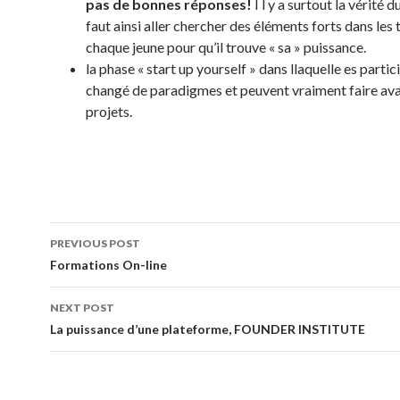
pas de bonnes
réponses!
I l y a surtout la vérité d
faut ainsi aller chercher des éléments forts dans les 
chaque jeune pour qu’il trouve « sa » puissance.
la phase « start up yourself » dans llaquelle es partic
changé de paradigmes et peuvent vraiment faire ava
projets.
PREVIOUS POST
Post navigation
Formations On-line
NEXT POST
La puissance d’une plateforme, FOUNDER INSTITUTE