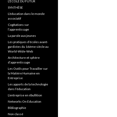
L'ÉCOLE DU FUTUR
SYNTHÈSE
L’éducation dans le monde
associatif
Cogitations sur
l’apprentissage
La parole aux jeunes
Les pratiques d’écoles avant-
gardistes du 16ème siècle au
World-Wide-Web
Architecture et sphère
d’apprentissage
Les Outils pour Travailler sur
la Matière Humaine en
Entreprise
Les apports de la technologie
dans l’éducation
L’entreprise en ébullition
Networks On Education
Bibliographie
Non classé