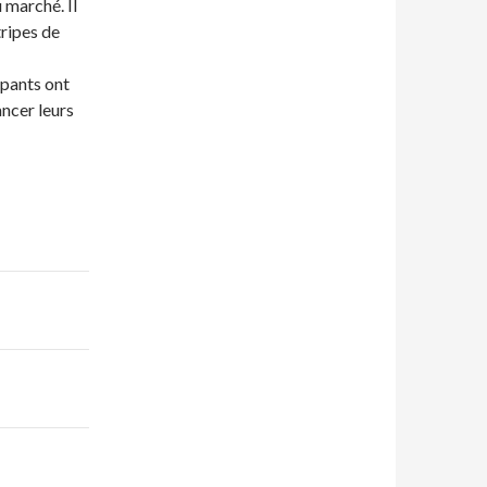
u marché. Il
tripes de
ipants ont
ncer leurs