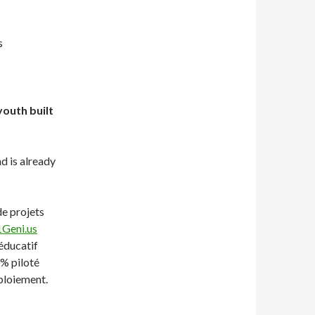
s
youth
built
.
d is already
de projets
Geni.us
éducatif
0% piloté
ploiement.