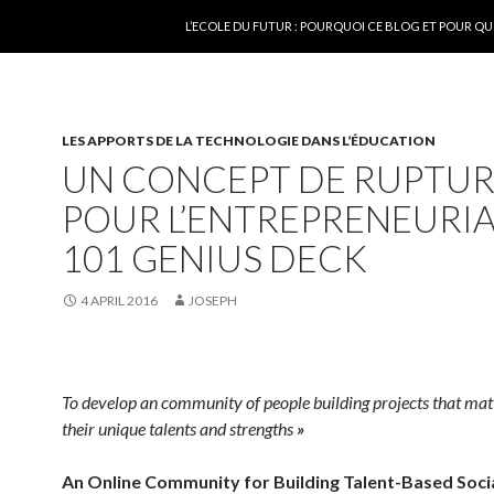
SKIP TO CONTENT
L’ECOLE DU FUTUR : POURQUOI CE BLOG ET POUR QU
LES APPORTS DE LA TECHNOLOGIE DANS L’ÉDUCATION
UN CONCEPT DE RUPTU
POUR L’ENTREPRENEURIA
101 GENIUS DECK
4 APRIL 2016
JOSEPH
To
develop
an
community
of people building
projects
that
mat
their
unique talents and
strengths
»
An Online
Community
for Building Talent-
Based
Soci