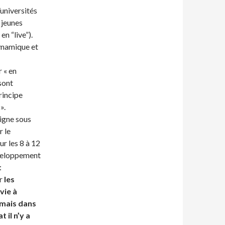
universités
 jeunes
n “live”).
dynamique et
 « en
sont
principe
».
igne sous
 le
r les 8 à 12
veloppement
:
ar
les
vie à
mais dans
 il n’y a