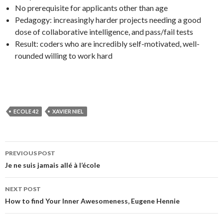
No prerequisite for applicants other than age
Pedagogy: increasingly harder projects needing a good
dose of collaborative intelligence, and pass/fail tests
Result: coders who are incredibly self-motivated, well-
rounded willing to work hard
ECOLE 42
XAVIER NIEL
PREVIOUS POST
Post navigation
Je ne suis jamais allé à l’école
NEXT POST
How to find Your Inner Awesomeness, Eugene Hennie