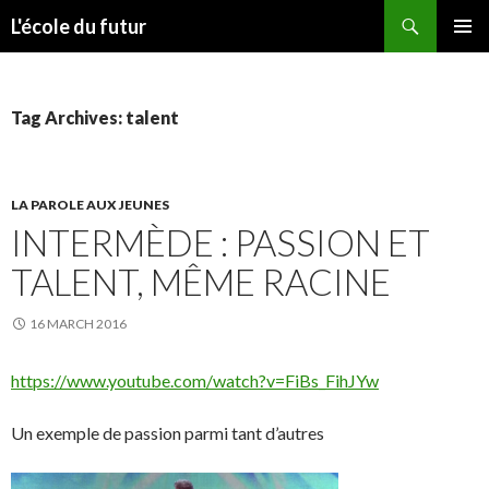
Search
L'école du futur
SKIP TO CONTENT
PRIMAR
MENU
Tag Archives: talent
LA PAROLE AUX JEUNES
INTERMÈDE : PASSION ET
TALENT, MÊME RACINE
16 MARCH 2016
https://www.youtube.com/watch?v=FiBs_FihJYw
Un exemple de passion parmi tant d’autres