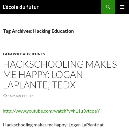
Search
L'école du futur
SKIP TO CONTENT
PRIMAR
MENU
Tag Archives: Hacking Education
LA PAROLE AUX JEUNES
HACKSCHOOLING MAKES
ME HAPPY: LOGAN
LAPLANTE, TEDX
16 MARCH 2016
http://www.youtube.com/watch?v=
h11u3vtcpaY
Hackschooling makes me happy: Logan LaPlante at