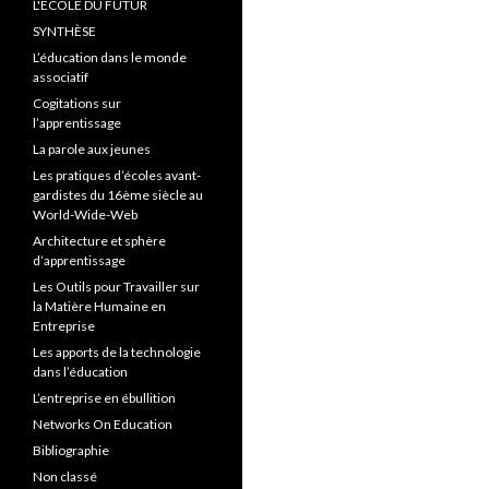
L'ÉCOLE DU FUTUR
SYNTHÈSE
L’éducation dans le monde
associatif
Cogitations sur
l’apprentissage
La parole aux jeunes
Les pratiques d’écoles avant-
gardistes du 16ème siècle au
World-Wide-Web
Architecture et sphère
d’apprentissage
Les Outils pour Travailler sur
la Matière Humaine en
Entreprise
Les apports de la technologie
dans l’éducation
L’entreprise en ébullition
Networks On Education
Bibliographie
Non classé