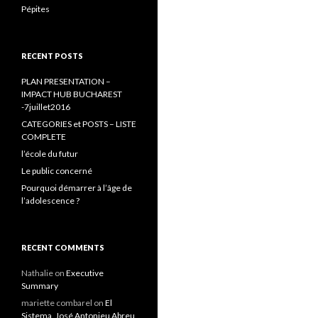
Pépites
RECENT POSTS
PLAN PRESENTATION –
IMPACT HUB BUCHAREST
-7juillet2016
CATEGORIES et POSTS – LISTE
COMPLETE
l’école du futur
Le public concerné
Pourquoi démarrer à l’âge de
l’adolescence ?
RECENT COMMENTS
Nathalie
on
Executive
Summary
mariette combarel
on
El
Sistema, José Antonieu Abreu