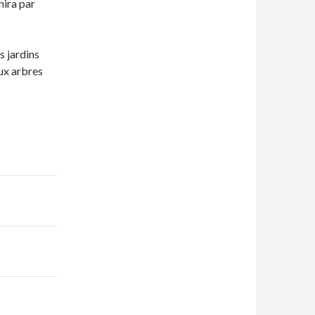
nira par
s jardins
ux arbres