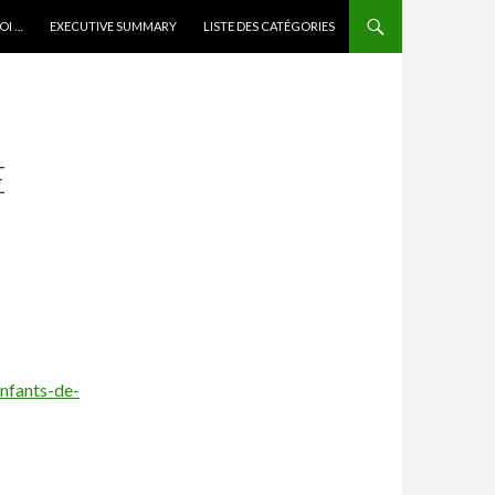
OI …
EXECUTIVE SUMMARY
LISTE DES CATÉGORIES
E
enfants-de-