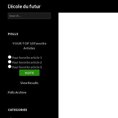
Search
L'école du futur
Search for:
POLLS
YOUR TOP 10 Favorite
Articles
Your favorite article 1
Your favorite article 2
Your favorite article 3
View Results
Polls Archive
CATEGORIES