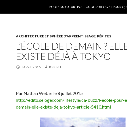
SKIP TO CONTENT
L’ECOLE DU FUTUR : POURQUOI CE BLOG ET POUR QU
ARCHITECTURE ET SPHÈRE D’APPRENTISSAGE
,
PÉPITES
L’ÉCOLE DE DEMAIN ? ELL
EXISTE DÉJÀ À TOKYO
3 APRIL 2016
JOSEPH
Par Nathan Weber le 8 juillet 2015
http://edito.seloger.com/lifestyle/ca-buzz/l-ecole-pour-
demain-elle-existe-deja-tokyo-article-5410.html