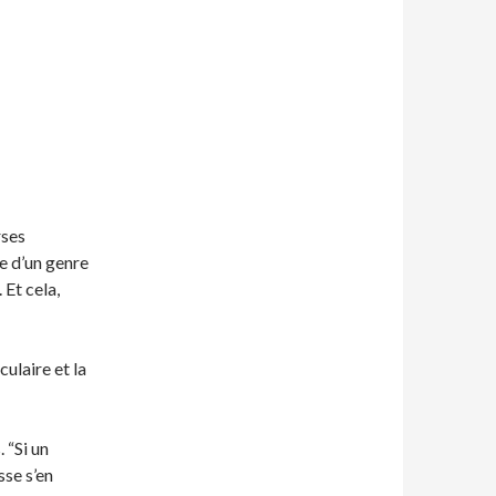
rses
e d’un genre
 Et cela,
culaire et la
 “Si un
sse s’en